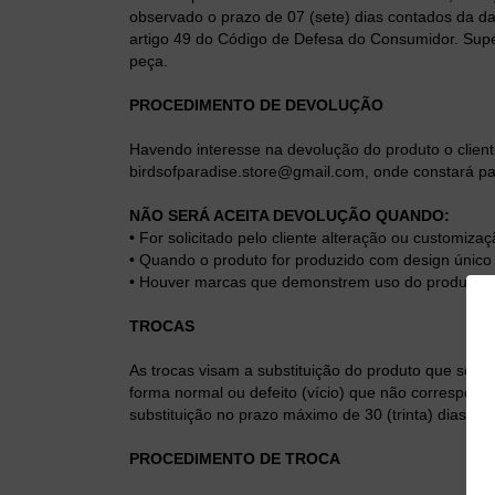
observado o prazo de 07 (sete) dias contados da da
artigo 49 do Código de Defesa do Consumidor. Supe
peça.
PROCEDIMENTO DE DEVOLUÇÃO
Havendo interesse na devolução do produto o clien
birdsofparadise.store@gmail.com
, onde constará p
NÃO SERÁ ACEITA DEVOLUÇÃO QUANDO:
• For solicitado pelo cliente alteração ou customiza
• Quando o produto for produzido com design único e
• Houver marcas que demonstrem uso do produto.
TROCAS
As trocas visam a substituição do produto que se e
forma normal ou defeito (vício) que não correspond
substituição no prazo máximo de 30 (trinta) dias, 
PROCEDIMENTO DE TROCA