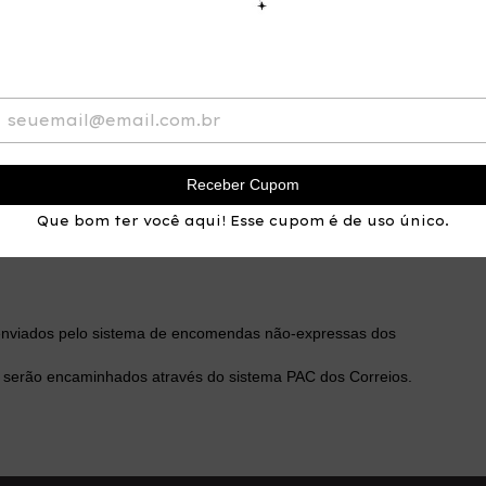
to com a empresa por meio do e-mail
vo pelo qual pretende efetuar a troca, recebendo, em seguida,
erá cumprir para efetivação da troca.
UANDO:
s.
 possui qualquer defeito (vício) que fundamente a troca de
Receber Cupom
vo na peça não são considerados defeitos (vícios) do produto
Que bom ter você aqui! Esse cupom é de uso único.
mento.
produto serão devidamente analisados.
o enviados pelo sistema de encomendas não-expressas dos
 serão encaminhados através do sistema PAC dos Correios.