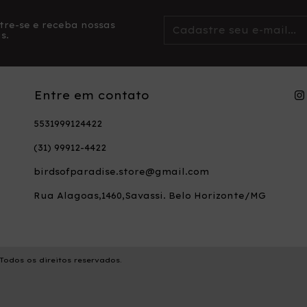
tre-se e receba nossas
s.
Entre em contato
5531999124422
(31) 99912-4422
birdsofparadise.store@gmail.com
Rua Alagoas,1460,Savassi. Belo Horizonte/MG
Todos os direitos reservados.