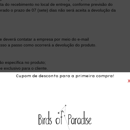
ta do recebimento no local de entrega, conforme previsão do
rado o prazo de 07 (sete) dias não será aceita a devolução da
te deverá contatar a empresa por meio do e-mail
asso a passo como ocorrerá a devolução do produto.
ção específica no produto;
 exclusivo para o cliente.
Cupom de desconto para a primeira compra!
ncontrar fora do padrão, que apresentar qualquer falha em sua
a ao estado original do produto, sendo garantida sua
como determina o artigo 18 do Código de Defesa do Consumidor.