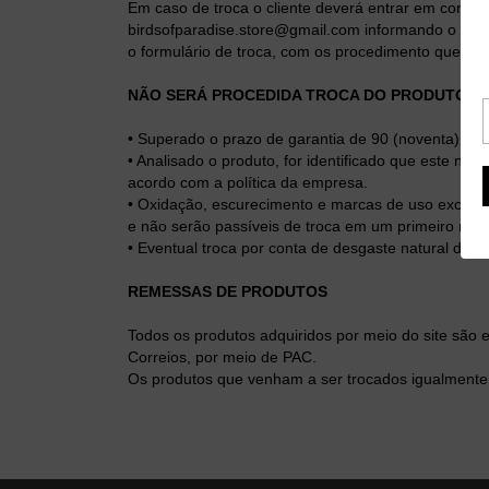
Em caso de troca o cliente deverá entrar em conta
birdsofparadise.store@gmail.com
informando o moti
o formulário de troca, com os procedimento que dev
NÃO SERÁ PROCEDIDA TROCA DO PRODUTO Q
• Superado o prazo de garantia de 90 (noventa) dia
• Analisado o produto, for identificado que este não
acordo com a política da empresa.
• Oxidação, escurecimento e marcas de uso excessi
e não serão passíveis de troca em um primeiro mo
• Eventual troca por conta de desgaste natural do 
REMESSAS DE PRODUTOS
Todos os produtos adquiridos por meio do site sã
Correios, por meio de PAC.
Os produtos que venham a ser trocados igualmente