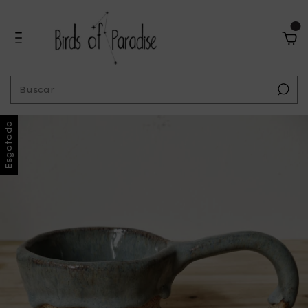
0
Esgotado