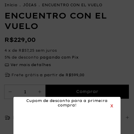
Início
.
JÓIAS
.
ENCUENTRO CON EL VUELO
ENCUENTRO CON EL
VUELO
R$229,00
4
x de
R$57,25
sem juros
5% de desconto
pagando com Pix
Ver mais detalhes
Frete grátis
a partir de
R$599,00
Cupom de desconto para a primeira
compra!
X
Meios de envio