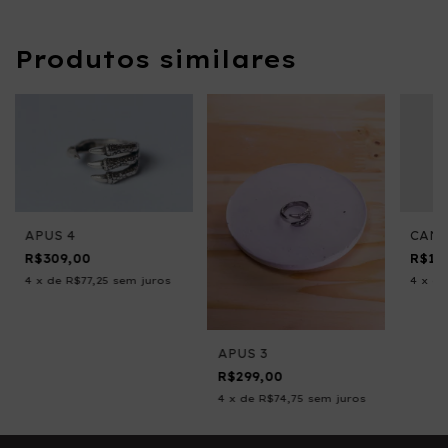
Produtos similares
APUS 4
CANI
R$309,00
R$16
4
x
de
R$77,25
sem juros
4
x
d
APUS 3
R$299,00
4
x
de
R$74,75
sem juros